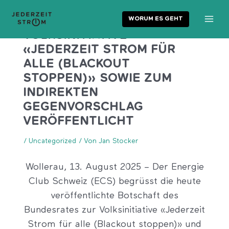
DER BUNDESRAT HAT DIE
Zum
Inhalt
BOTSCHAFT ZUR
WORUM ES GEHT
Main
springen
VOLKSINITIATIVE
Menu
«JEDERZEIT STROM FÜR
ALLE (BLACKOUT
STOPPEN)» SOWIE ZUM
INDIREKTEN
GEGENVORSCHLAG
VERÖFFENTLICHT
/
Uncategorized
/ Von
Jan Stocker
Wollerau, 13. August 2025 – Der Energie
Club Schweiz (ECS) begrüsst die heute
veröffentlichte Botschaft des
Bundesrates zur Volksinitiative «Jederzeit
Strom für alle (Blackout stoppen)» und